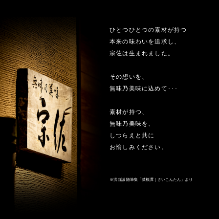
ひとつひとつの素材が持つ
本来の味わいを追求し、
宗佐は生まれました。
その想いを、
無味乃美味に込めて･･･
素材が持つ、
無味乃美味を、
しつらえと共に
お愉しみください。
※洪自誠 随筆集「菜根譚｜さいこんたん」より